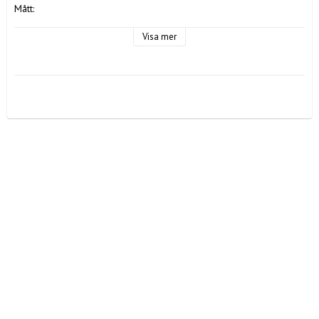
Mått:

S/M 

Midja: ca 74 cm

Visa mer
Längd: ca 99 cm

L/XL

Midja: ca 80 cm

Längd: ca 104 cm

Färg: Rosa med smala ränder i beige

Material: 75% Viscose, 20% Nylon, 5% Elastan

Tvättråd: 30 grader