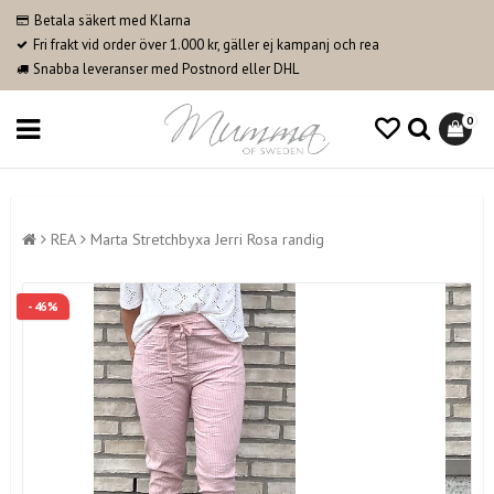
Betala säkert med Klarna
Fri frakt vid order över 1.000 kr, gäller ej kampanj och rea
Snabba leveranser med Postnord eller DHL
0
REA
Marta Stretchbyxa Jerri Rosa randig
- 46%