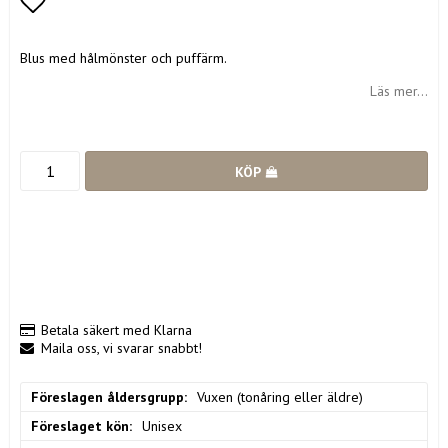
Lägg till i favoritlistan
Blus med hålmönster och puffärm.
Läs mer...
KÖP
Betala säkert med Klarna
Maila oss, vi svarar snabbt!
Föreslagen åldersgrupp
Vuxen (tonåring eller äldre)
Föreslaget kön
Unisex