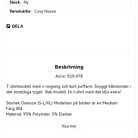
Skick
Ny
Varumärke
Cosy House
DELA
Beskrivning
Art.nr: 010.478
T-shirtmodell med v-ringning och kort puffärm. Snyggt hålmönster i 
det stretchiga tyget.  Rak modell. En t-shirt med det lilla extra!

Storlek: Onesize (S-L/XL) Modellen på bilden är en Medium

Färg: Blå

Material: 95% Polyester, 5% Elastan

Tvättråd: 30 grader
Visa mer