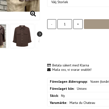
-
+
Betala säkert med Klarna
Maila oss, vi svarar snabbt!
Föreslagen åldersgrupp
Vuxen (tonåri
Föreslaget kön
Unisex
Skick
Ny
Varumärke
Marta du Chateau