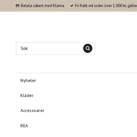
Betala säkert med Klarna
Fri frakt vid order över 1.000 kr, gäl
Nyheter
Kläder
Accessoarer
REA