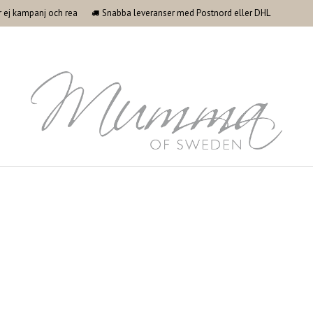
ler ej kampanj och rea
Snabba leveranser med Postnord eller DHL