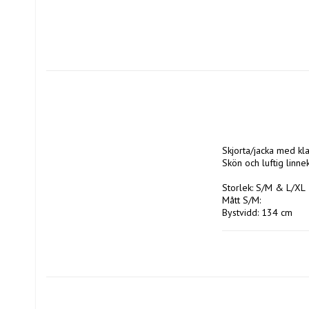
Skjorta/jacka med kla
Skön och luftig linne
Storlek: S/M & L/XL

Mått S/M:

Bystvidd: 134 cm

Längd: 60 cm

Mått L/XL:

Bystvidd: 138 cm

Längd: 62 cm

Material: 100% Linne
