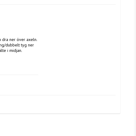
 dra ner över axeln. 
ng/dubbelt tyg ner 
te i midjan.
