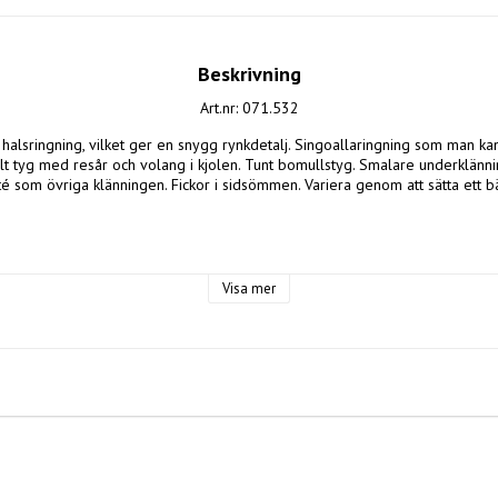
Beskrivning
Art.nr: 071.532
halsringning, vilket ger en snygg rynkdetalj. Singoallaringning som man kan
lt tyg med resår och volang i kjolen. Tunt bomullstyg. Smalare underklänni
ité som övriga klänningen. Fickor i sidsömmen. Variera genom att sätta ett bäl
Visa mer

