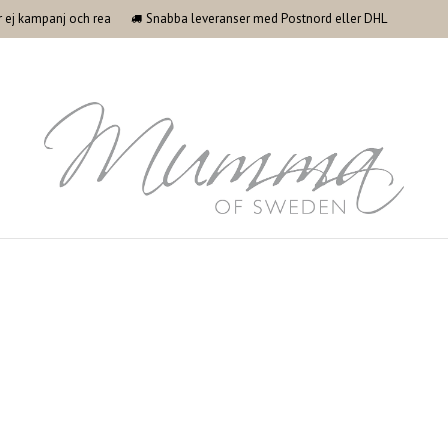
ler ej kampanj och rea
Snabba leveranser med Postnord eller DHL