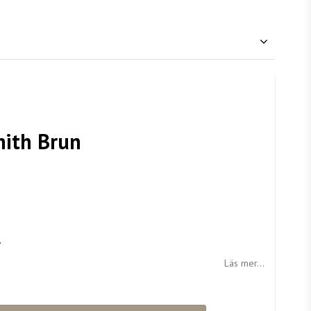
nith Brun
.
Läs mer...