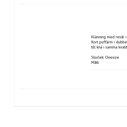
Klänning med resår i 
Kort puffärm i dubbe
till knä i samma kval
Storlek: Onesize

Mått:

Bystvidd: ca 120 cm

Längd: ca 132 cm

Färg: Brun

Material:100% bomull