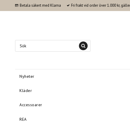
Betala säkert med Klarna
Fri frakt vid order över 1.000 kr, gäl
Nyheter
Kläder
Accessoarer
REA