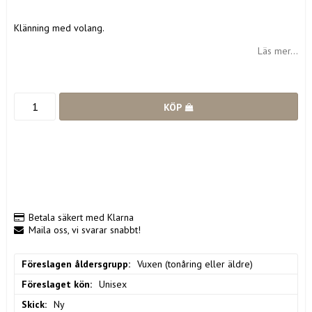
Lägg till i favoritlistan
Klänning med volang.
Läs mer...
KÖP
Betala säkert med Klarna
Maila oss, vi svarar snabbt!
Föreslagen åldersgrupp
Vuxen (tonåring eller äldre)
Föreslaget kön
Unisex
Skick
Ny