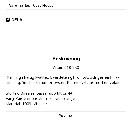
Varumärke
Cosy House
DELA
Beskrivning
Art.nr: 010.580
Klänning i härlig kvalitet. Överdelen går omlott och ger en fin v-
ringning. Smal resår under bysten. Kjolen avslutas med en volang.

Storlek: Onesize, passar upp till ca 44. 

Färg: Paisleymönster i rosa, vitt, orange

Material: 100% Viscose

Tvättråd: 30 grader
Visa mer