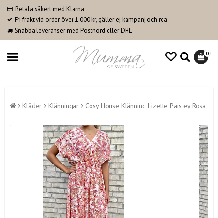
Betala säkert med Klarna
Fri frakt vid order över 1.000 kr, gäller ej kampanj och rea
Snabba leveranser med Postnord eller DHL
0
Kläder
Klänningar
Cosy House Klänning Lizette Paisley Rosa