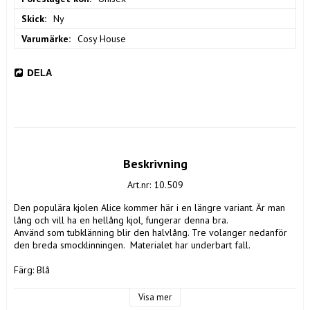
Skick
Ny
Varumärke
Cosy House
DELA
Beskrivning
Art.nr: 10.509
Den populära kjolen Alice kommer här i en längre variant. Är man 
lång och vill ha en hellång kjol, fungerar denna bra. 

Använd som tubklänning blir den halvlång. Tre volanger nedanför 
den breda smocklinningen.  Materialet har underbart fall. 

Färg: Blå

Storlek: Onesize, ca 36-44

Mått:

Visa mer
Längd: ca 110 cm
