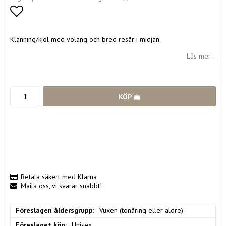
Lägg till i favoritlistan
Klänning/kjol med volang och bred resår i midjan.
Läs mer...
KÖP
Betala säkert med Klarna
Maila oss, vi svarar snabbt!
Föreslagen åldersgrupp
Vuxen (tonåring eller äldre)
Föreslaget kön
Unisex