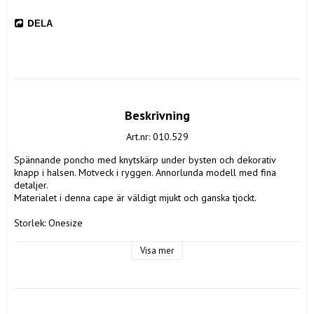
DELA
Beskrivning
Art.nr: 010.529
Spännande poncho med knytskärp under bysten och dekorativ 
knapp i halsen. Motveck i ryggen. Annorlunda modell med fina 
detaljer.

Materialet i denna cape är väldigt mjukt och ganska tjockt. 

Storlek: Onesize

Färg: Vinröd med guldfärgad metallknapp

Material: 95% Polyester, 5% Elastan

Visa mer
Tvättråd: 30 grader