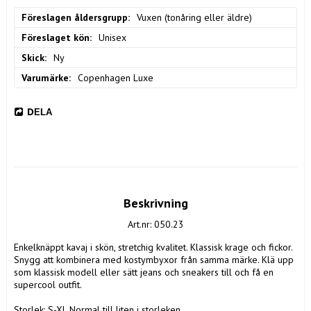
Föreslagen åldersgrupp
Vuxen (tonåring eller äldre)
Föreslaget kön
Unisex
Skick
Ny
Varumärke
Copenhagen Luxe
DELA
Beskrivning
Art.nr: 050.23
Enkelknäppt kavaj i skön, stretchig kvalitet. Klassisk krage och fickor. 

Snygg att kombinera med kostymbyxor från samma märke. Klä upp 
som klassisk modell eller sätt jeans och sneakers till och få en 
supercool outfit.

Storlek: S-XL Normal till liten i storleken
