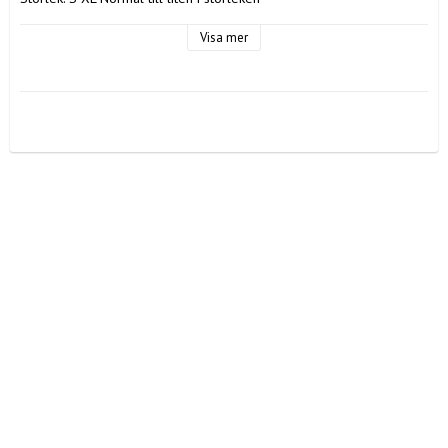
Färg: Svart

Material: 64% Viscose, 31% Polyester, 5% Elastane

Visa mer
Tvättråd: 30 grader