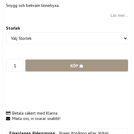
Snygg och bekväm linnebyxa.
Läs mer...
Storlek
KÖP
Betala säkert med Klarna
Maila oss, vi svarar snabbt!
Föreslagen åldersgrupp
Vuxen (tonåring eller äldre)