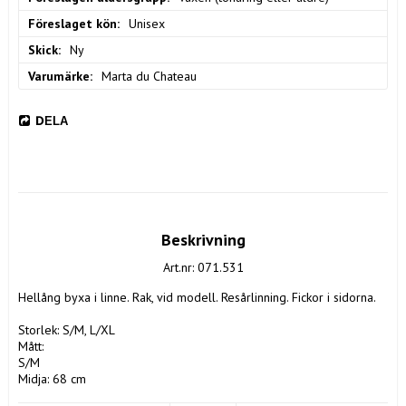
Föreslaget kön
Unisex
Skick
Ny
Varumärke
Marta du Chateau
DELA
Beskrivning
Art.nr: 071.531
Hellång byxa i linne. Rak, vid modell. Resårlinning. Fickor i sidorna. 

Storlek: S/M, L/XL

Mått:

S/M

Midja: 68 cm

Längd: 96 cm
