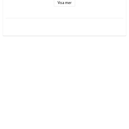
Visa mer
L/XL

Midja: 72 cm

Längd: 98 cm

Färg: Brun

Material: 100% linne
