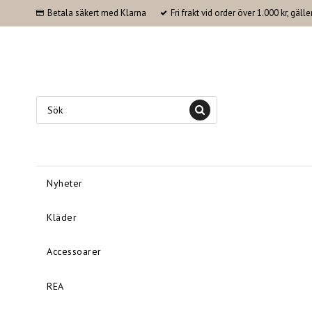
Betala säkert med Klarna
Fri frakt vid order över 1.000 kr, gäl
Nyheter
Kläder
Accessoarer
REA