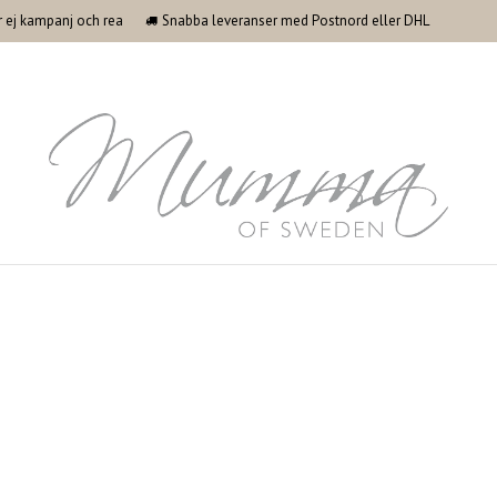
ler ej kampanj och rea
Snabba leveranser med Postnord eller DHL