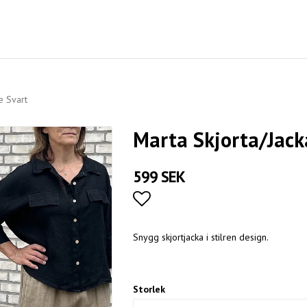
e Svart
Marta Skjorta/Jack
599 SEK
Lägg till i favoritlistan
Snygg skjortjacka i stilren design.
Storlek