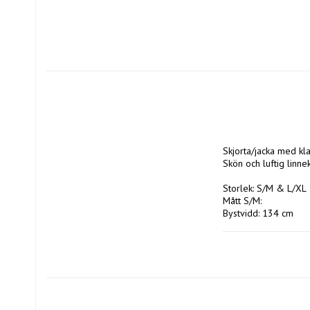
Skjorta/jacka med kla
Skön och luftig linne
Storlek: S/M & L/XL

Mått S/M:

Bystvidd: 134 cm

Längd: 60 cm

Mått L/XL:

Bystvidd: 138 cm

Längd: 62 cm

Material: 100% Linne
