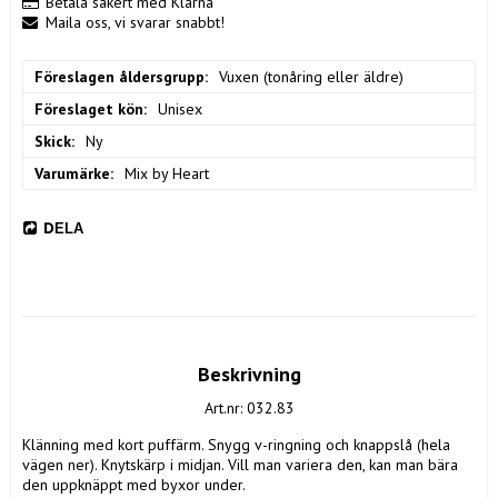
Betala säkert med Klarna
Maila oss, vi svarar snabbt!
Föreslagen åldersgrupp
Vuxen (tonåring eller äldre)
Föreslaget kön
Unisex
Skick
Ny
Varumärke
Mix by Heart
DELA
Beskrivning
Art.nr: 032.83
Klänning med kort puffärm. Snygg v-ringning och knappslå (hela 
vägen ner). Knytskärp i midjan. Vill man variera den, kan man bära 
den uppknäppt med byxor under. 
