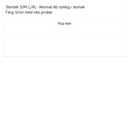
Storlek: S/M, L/XL - Normal till rymlig i storlek

Färg: Grön med vita prickar

Material: 80% Viscose, 20% Nylon

Tvättråd: 30 grader
Visa mer