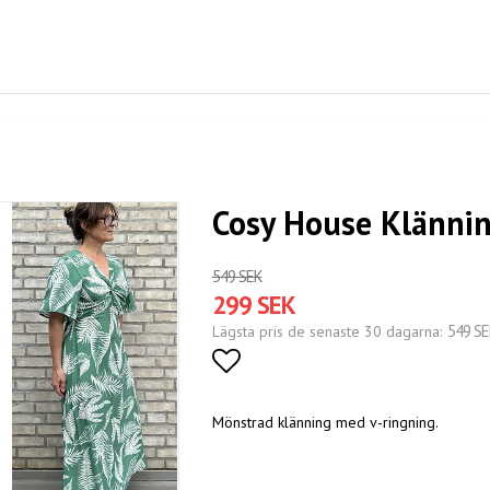
Cosy House Klänni
549 SEK
299 SEK
549 SE
Lägsta pris de senaste 30 dagarna
Lägg till i favoritlistan
Mönstrad klänning med v-ringning.