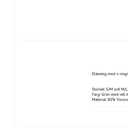
Klänning med v-ringni
Storlek: S/M och M/L

Färg: Grön med vitt m
Material: 80% Viscos
Tvättråd: 30 grader