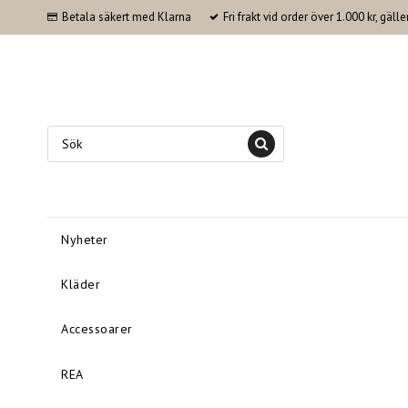
Betala säkert med Klarna
Fri frakt vid order över 1.000 kr, gäl
Nyheter
Kläder
Accessoarer
REA