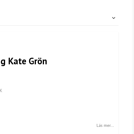
ng Kate Grön
K
Läs mer...