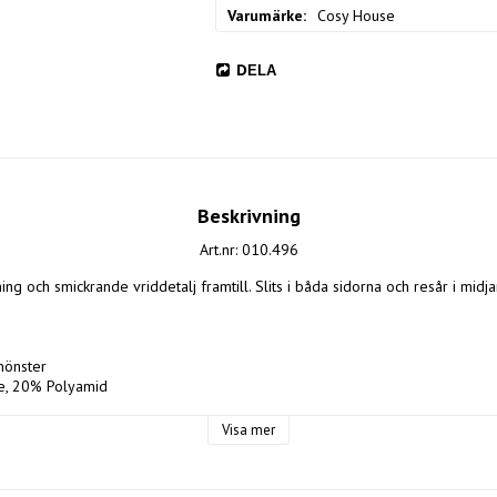
Varumärke
Cosy House
DELA
Beskrivning
Art.nr: 010.496
ng och smickrande vriddetalj framtill. Slits i båda sidorna och resår i midja
önster

e, 20% Polyamid

Visa mer