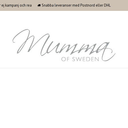
ler ej kampanj och rea
Snabba leveranser med Postnord eller DHL