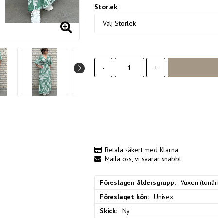
Storlek
-
+
Betala säkert med Klarna
Maila oss, vi svarar snabbt!
Föreslagen åldersgrupp
Vuxen (tonåri
Föreslaget kön
Unisex
Skick
Ny