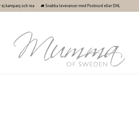
ler ej kampanj och rea
Snabba leveranser med Postnord eller DHL