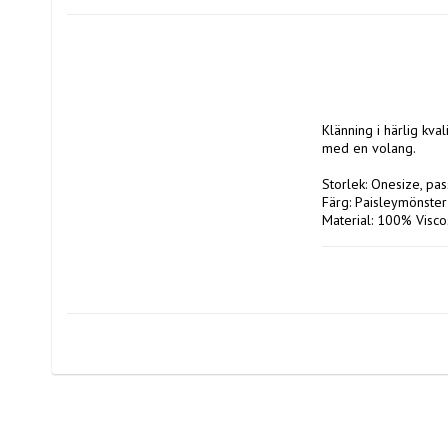
Klänning i härlig kva
med en volang.

Storlek: Onesize, pass
Färg: Paisleymönster i
Material: 100% Visco
Tvättråd: 30 grader