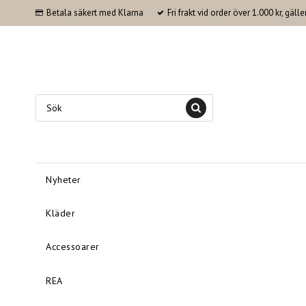
Betala säkert med Klarna
Fri frakt vid order över 1.000 kr, gäl
Nyheter
Kläder
Accessoarer
REA