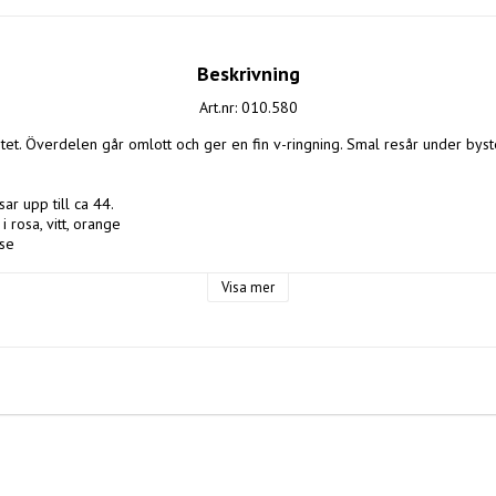
Beskrivning
Art.nr: 010.580
litet. Överdelen går omlott och ger en fin v-ringning. Smal resår under byste
ar upp till ca 44. 

 rosa, vitt, orange

se

Visa mer