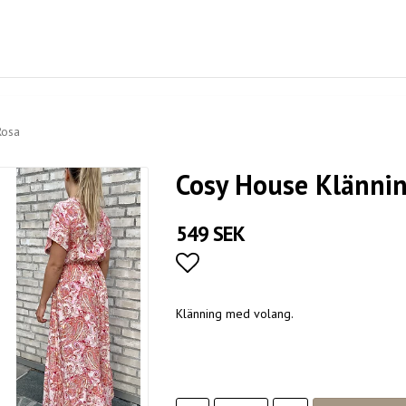
Rosa
Cosy House Klännin
549 SEK
Lägg till i favoritlistan
Klänning med volang.